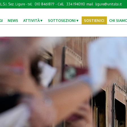
L.S.I. Sez. Ligure - tel:
010 8461877
- Cell.
334 1940110
mail
ligure@unitalsi.it
GI
NEWS
ATTIVITÀ
SOTTOSEZIONI
SOSTIENICI
CHI SIAM