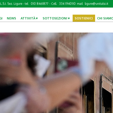
L.S.I. Sez. Ligure - tel:
010 8461877
- Cell.
334 1940110
mail
ligure@unitalsi.it
GI
NEWS
ATTIVITÀ
SOTTOSEZIONI
SOSTIENICI
CHI SIAM