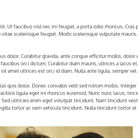
it. Ut faucibus nisl nec mi feugiat, a porta odio rhoncus. Cras 
u vitae scelerisque feugiat. Morbi scelerisque vulputate mauris
us dolor. Curabitur gravida, ante congue efficitur mollis, dolor
e faucibus orci dictum. Curabitur diam mauris, ultrices a lacu
t amet ultrices est orci id diam. Nulla ante ligula, semper vel n
 quis dolor. Donec convallis velit sed rutrum mollis. Integer s
ilisis ligula eget mi rhoncus euismod. Nunc nunc lacus, tincidu
us. Sed ultricies enim eget volutpat tincidunt. Nam tincidunt ves
ngilla tortor ac sem vehicula tincidunt. Nulla tincidunt tortor a