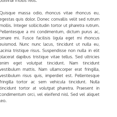
pulvinar mollis felis.
Quisque massa odio, rhoncus vitae rhoncus eu,
egestas quis dolor. Donec convallis velit sed rutrum
mollis. Integer sollicitudin tortor ut pharetra rutrum.
Pellentesque a mi condimentum, dictum purus ac,
ornare mi. Fusce facilisis ligula eget mi rhoncus
euismod. Nunc nunc lacus, tincidunt ut nulla eu,
lacinia tristique risus. Suspendisse non nulla in elit
placerat dapibus tristique vitae tellus. Sed ultricies
enim eget volutpat tincidunt. Nam tincidunt
vestibulum mattis. Nam ullamcorper erat fringilla,
vestibulum risus quis, imperdiet est. Pellentesque
fringilla tortor ac sem vehicula tincidunt. Nulla
tincidunt tortor at volutpat pharetra. Praesent in
condimentum orci, vel eleifend nisl. Sed vel aliquet
leo.