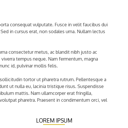
porta consequat vulputate. Fusce in velit faucibus dui
. Sed in cursus erat, non sodales urna. Nullam lectus
 urna consectetur metus, ac blandit nibh justo ac
s et, viverra tempus neque. Nam fermentum, magna
unc id, pulvinar mollis felis.
ollicitudin tortor ut pharetra rutrum. Pellentesque a
nt ut nulla eu, lacinia tristique risus. Suspendisse
tibulum mattis. Nam ullamcorper erat fringilla,
t volutpat pharetra. Praesent in condimentum orci, vel
LOREM IPSUM