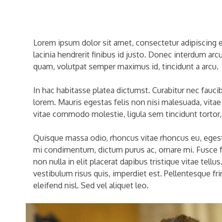
Lorem ipsum dolor sit amet, consectetur adipiscing el
lacinia hendrerit finibus id justo. Donec interdum arc
quam, volutpat semper maximus id, tincidunt a arcu.
In hac habitasse platea dictumst. Curabitur nec faucib
lorem. Mauris egestas felis non nisi malesuada, vita
vitae commodo molestie, ligula sem tincidunt tortor, si
Quisque massa odio, rhoncus vitae rhoncus eu, egestas
mi condimentum, dictum purus ac, ornare mi. Fusce fac
non nulla in elit placerat dapibus tristique vitae tell
vestibulum risus quis, imperdiet est. Pellentesque fri
eleifend nisl. Sed vel aliquet leo.