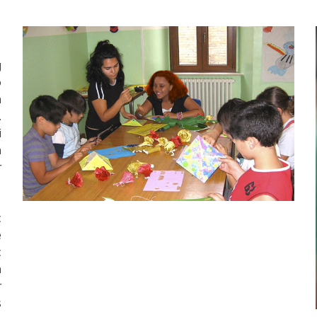
g
o
n
.
i
n
r
c
e
c
n
r
s