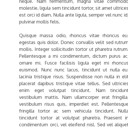
neque. Nam fermentum, magna vitae commod
molestie, ligula sem tincidunt tortor, sit amet ultrice
est orci id diam. Nulla ante ligula, semper vel nunc id
pulvinar mollis felis.
Quisque massa odio, rhoncus vitae rhoncus eu
egestas quis dolor. Donec convallis velit sed rutru
mollis. Integer sollicitudin tortor ut pharetra rutrum
Pellentesque a mi condimentum, dictum purus ac
ornare mi. Fusce facilisis ligula eget mi rhoncu
euismod. Nunc nunc lacus, tincidunt ut nulla eu
lacinia tristique risus. Suspendisse non nulla in eli
placerat dapibus tristique vitae tellus. Sed ultricie
enim eget volutpat tincidunt. Nam tincidun
vestibulum mattis. Nam ullamcorper erat fringilla
vestibulum risus quis, imperdiet est. Pellentesqu
fringilla tortor ac sem vehicula tincidunt. Null
tincidunt tortor at volutpat pharetra. Praesent i
condimentum orci, vel eleifend nisl. Sed vel alique