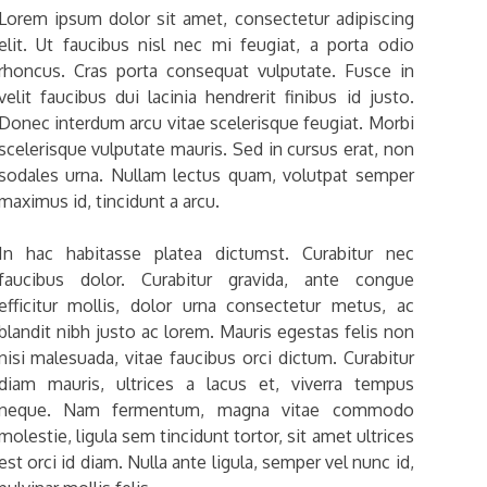
Lorem ipsum dolor sit amet, consectetur adipiscing
elit. Ut faucibus nisl nec mi feugiat, a porta odio
rhoncus. Cras porta consequat vulputate. Fusce in
velit faucibus dui lacinia hendrerit finibus id justo.
Donec interdum arcu vitae scelerisque feugiat. Morbi
scelerisque vulputate mauris. Sed in cursus erat, non
sodales urna. Nullam lectus quam, volutpat semper
maximus id, tincidunt a arcu.
In hac habitasse platea dictumst. Curabitur nec
faucibus dolor. Curabitur gravida, ante congue
efficitur mollis, dolor urna consectetur metus, ac
blandit nibh justo ac lorem. Mauris egestas felis non
nisi malesuada, vitae faucibus orci dictum. Curabitur
diam mauris, ultrices a lacus et, viverra tempus
neque. Nam fermentum, magna vitae commodo
molestie, ligula sem tincidunt tortor, sit amet ultrices
est orci id diam. Nulla ante ligula, semper vel nunc id,