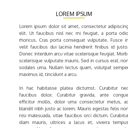
LOREM IPSUM
Lorem ipsum dolor sit amet, consectetur adipiscin
elit. Ut faucibus nisl nec mi feugiat, a porta odi
rhoncus. Cras porta consequat vulputate. Fusce i
velit faucibus dui lacinia hendrerit finibus id justo
Donec interdum arcu vitae scelerisque feugiat. Morb
scelerisque vulputate mauris. Sed in cursus erat, no
sodales urna. Nullam lectus quam, volutpat sempe
maximus id, tincidunt a arcu.
In hac habitasse platea dictumst. Curabitur ne
faucibus dolor. Curabitur gravida, ante congu
efficitur mollis, dolor urna consectetur metus, a
blandit nibh justo ac lorem. Mauris egestas felis no
nisi malesuada, vitae faucibus orci dictum. Curabitu
diam mauris, ultrices a lacus et, viverra tempu