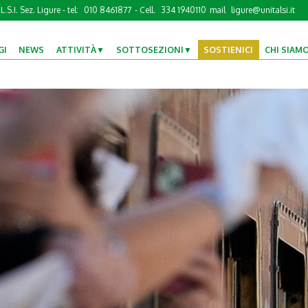
L.S.I. Sez. Ligure - tel:
010 8461877
- Cell.
334 1940110
mail
ligure@unitalsi.it
GI
NEWS
ATTIVITÀ
SOTTOSEZIONI
SOSTIENICI
CHI SIAM