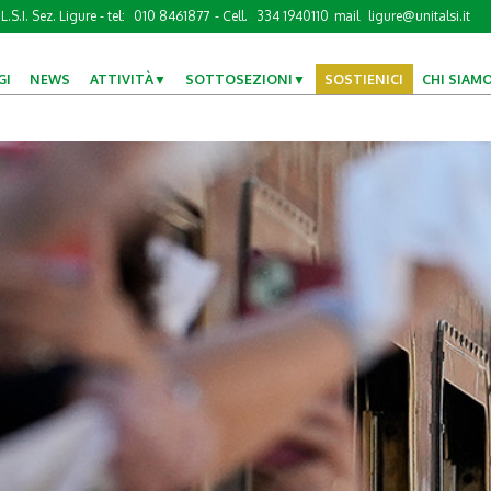
L.S.I. Sez. Ligure - tel:
010 8461877
- Cell.
334 1940110
mail
ligure@unitalsi.it
GI
NEWS
ATTIVITÀ
SOTTOSEZIONI
SOSTIENICI
CHI SIAM